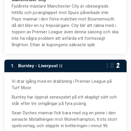
Fjolårets mästare Manchester City är obesegrade
hittills och poängtappet mot Spurs påverkade inte
Peps mannar i den förra matchen mot Bournemouth
då det blev en ny trepoängare. City blir att räkna med i
toppen av Premier League även denna säsong och ska
inte ha några problem att avfärda ett formsvagt
Brighton. Ettan är kupongens säkraste spik.
1.
Burnley - Liverpool
Vi drar igång med en drabbning i Premier League på
Turf Moor.
Burnley har öppnat seriespelet på ett skapligt sätt och
står efter tre omgångar på fyra poäng.
Sean Dyches mannar fick bara med sig en pinne i den
senaste tillställningen mot Wolverhampton, trots stort
spelövertag, och släppte in kvitteringen i minut 96.