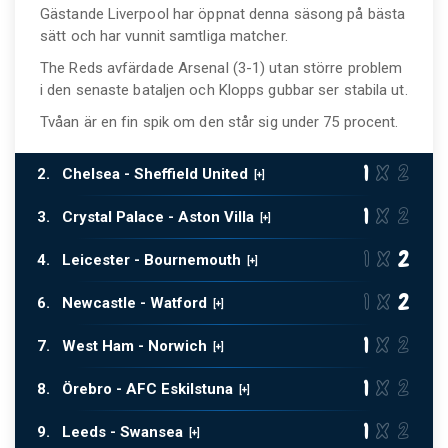
Gästande Liverpool har öppnat denna säsong på bästa
sätt och har vunnit samtliga matcher.
The Reds avfärdade Arsenal (3-1) utan större problem
i den senaste bataljen och Klopps gubbar ser stabila ut.
Tvåan är en fin spik om den står sig under 75 procent.
2.
Chelsea - Sheffield United
3.
Crystal Palace - Aston Villa
4.
Leicester - Bournemouth
6.
Newcastle - Watford
7.
West Ham - Norwich
8.
Örebro - AFC Eskilstuna
9.
Leeds - Swansea