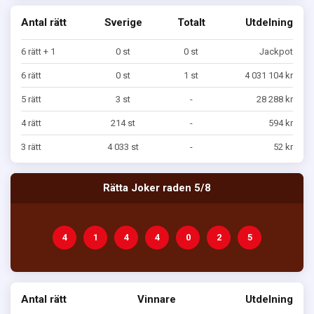
Antal rätt
Sverige
Totalt
Utdelning
6 rätt + 1
0 st
0 st
Jackpot
6 rätt
0 st
1 st
4 031 104 kr
5 rätt
3 st
-
28 288 kr
4 rätt
214 st
-
594 kr
3 rätt
4 033 st
-
52 kr
Rätta Joker raden 5/8
4
1
4
4
0
2
5
Antal rätt
Vinnare
Utdelning