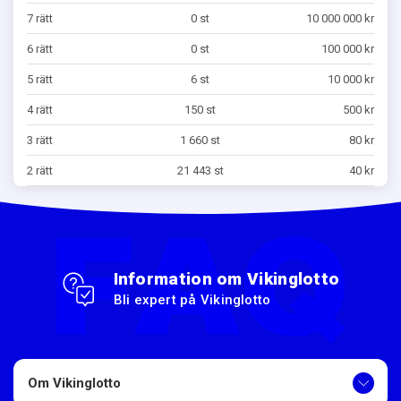
7 rätt
0 st
10 000 000 kr
6 rätt
0 st
100 000 kr
5 rätt
6 st
10 000 kr
4 rätt
150 st
500 kr
3 rätt
1 660 st
80 kr
2 rätt
21 443 st
40 kr
Information om Vikinglotto
Bli expert på Vikinglotto
Om Vikinglotto