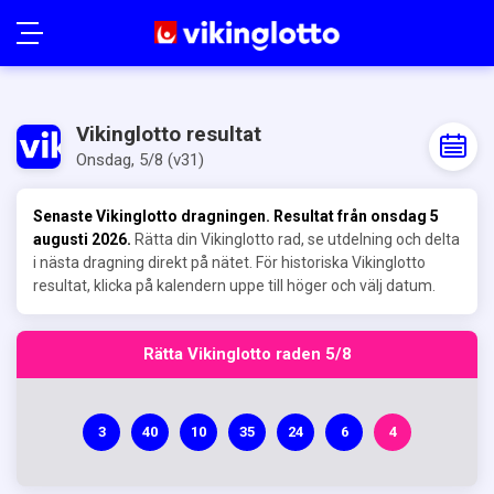
;
Vikinglotto resultat
Onsdag, 5/8 (v31)
Senaste Vikinglotto dragningen. Resultat från onsdag 5
augusti 2026.
Rätta din Vikinglotto rad, se utdelning och delta
i nästa dragning direkt på nätet. För historiska Vikinglotto
resultat, klicka på kalendern uppe till höger och välj datum.
Rätta Vikinglotto raden 5/8
3
40
10
35
24
6
4