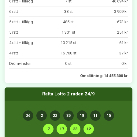
6 rätt + tillägg
7 st
46 694 kr
6 rätt
38 st
3 909 kr
5 rätt + tillägg
485 st
673 kr
5 rätt
1 301 st
251 kr
4 rätt + tillägg
10 215 st
61 kr
4 rätt
16 700 st
37 kr
Drömvinsten
0 st
0 kr
Omsättning: 14 455 300 kr
Rätta Lotto 2 raden 24/9
26
2
22
35
18
11
15
7
17
33
12