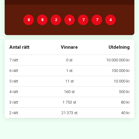
8
8
2
9
7
7
4
Antal rätt
Vinnare
Utdelning
7 rätt
0 st
10 000 000 kr
6 rätt
1 st
100 000 kr
5 rätt
11 st
10 000 kr
4 rätt
160 st
500 kr
3 rätt
1 753 st
80 kr
2 rätt
21 373 st
40 kr