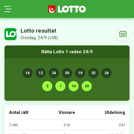
Lotto resultat
Onsdag, 24/9 (v38)
Rätta Lotto 1 raden 24/9
16
12
24
30
19
25
26
5
1
14
20
Antal rätt
Vinnare
Utdelning
7 rätt
0 st
0 kr