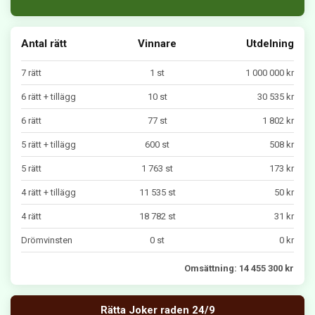
Antal rätt
Vinnare
Utdelning
7 rätt
1 st
1 000 000 kr
6 rätt + tillägg
10 st
30 535 kr
6 rätt
77 st
1 802 kr
5 rätt + tillägg
600 st
508 kr
5 rätt
1 763 st
173 kr
4 rätt + tillägg
11 535 st
50 kr
4 rätt
18 782 st
31 kr
Drömvinsten
0 st
0 kr
Omsättning: 14 455 300 kr
Rätta Joker raden 24/9