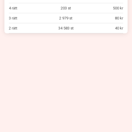
4 rätt
203 st
500 kr
3 rätt
2 979 st
80 kr
2 rätt
34 583 st
40 kr