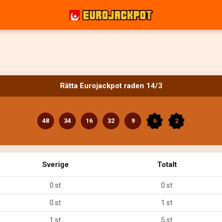
Rätta Eurojackpot raden 14/3
48
34
16
32
9
6
2
Sverige
Totalt
0 st
0 st
0 st
1 st
1 st
5 st